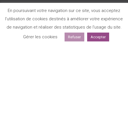
INSERTOI85@GMAIL.COM
En poursuivant votre navigation sur ce site, vous acceptez
l’utilisation de cookies destinés à améliorer votre expérience
06 88 56 68 17
de navigation et réaliser des statistiques de l'usage du site.
Gérer les cookies
Refuser
Accepter