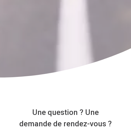
Une question ? Une
demande de rendez-vous ?